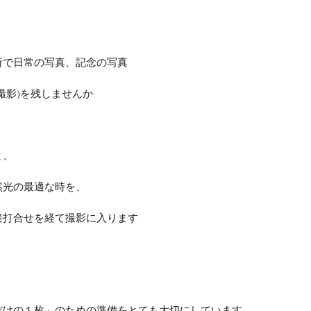
所で日常の写真、記念の写真
撮影)を残しませんか
と、
然光の最適な時を、
接打合せを経て撮影に入ります
だけの１枚」のための準備をとても大切にしています