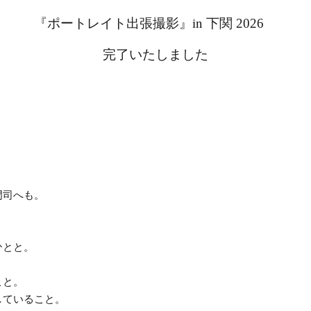
『ポートレイト出張撮影』in 下関
2026
完了いたしました
門司へも。
ひとと。
こと。
していること。