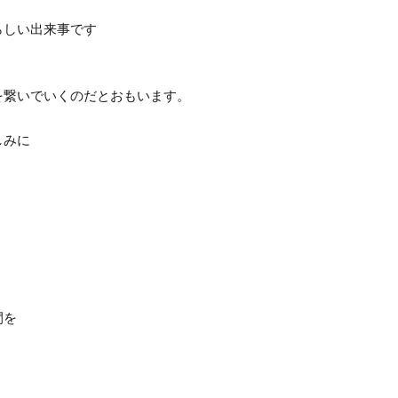
らしい出来事です
を繋いでいくのだとおもいます。
しみに
間を
。